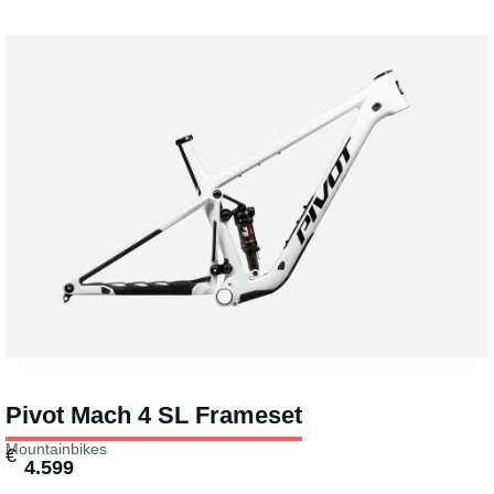
Pivot Mach 4 SL Frameset
Mountainbikes
€
4.599