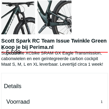
MOUNTAINBIKES
Scott Spark RC Team Issue Twinkle Green
Koop je bij Perima.nl
€
5.599
Supersnelle XCbike SRAM GX Eagle Transmission,
cabonwielen en een geïntegreerde carbon cockpit
Maat S, M, L en XL leverbaar. Levertijd circa 1 week!
Details
Voorraad
1