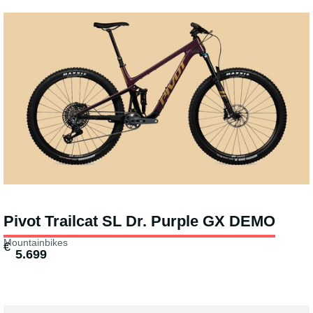
Pivot Trailcat SL Dr. Purple GX DEMO
Mountainbikes
€
5.699