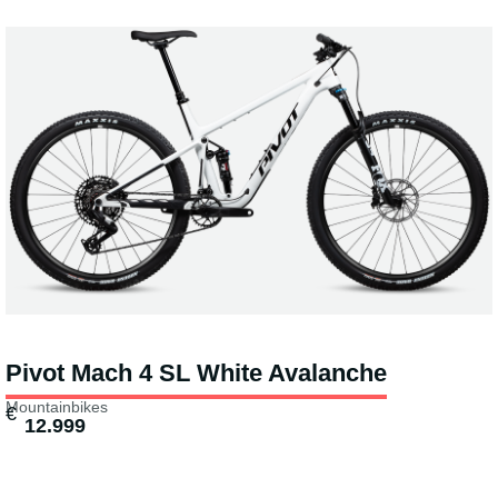
Pivot Mach 4 SL White Avalanche
Mountainbikes
€
12.999