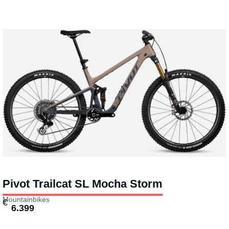
Pivot Trailcat SL Mocha Storm
Mountainbikes
€
6.399