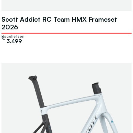
Scott Addict RC Team HMX Frameset
2026
Racefietsen
€
3.499