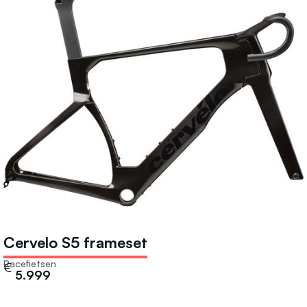
Cervelo S5 frameset
Racefietsen
€
5.999