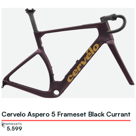
Cervelo Aspero 5 Frameset Black Currant
Framesets
€
5.599