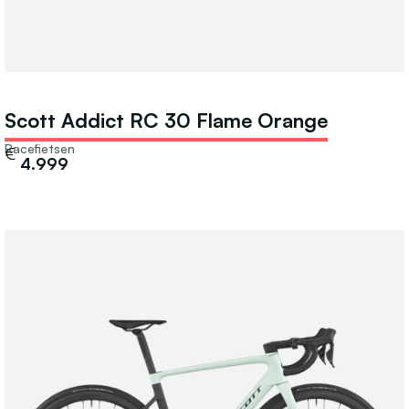
Scott Addict RC 30 Flame Orange
Racefietsen
€
4.999