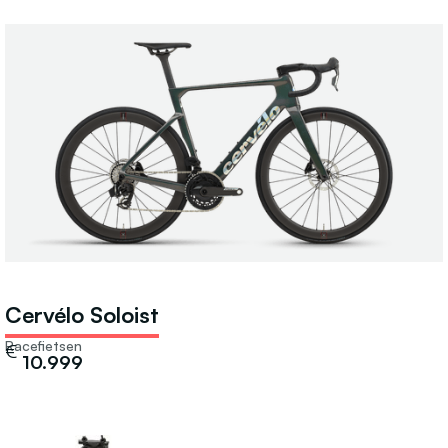
Cervélo Soloist
Racefietsen
€
10.999