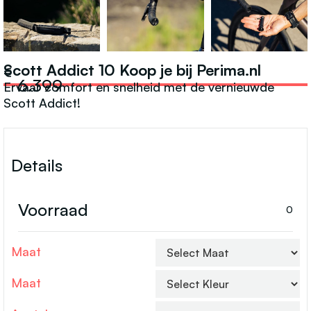
RACEFIETSEN
Scott Addict 10 Koop je bij Perima.nl
€
6.399
Ervaar comfort en snelheid met de vernieuwde
Scott Addict!
Details
Voorraad
0
Maat
Maat