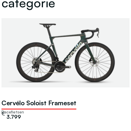
categorie
Cervélo Soloist Frameset
Racefietsen
€
3.799