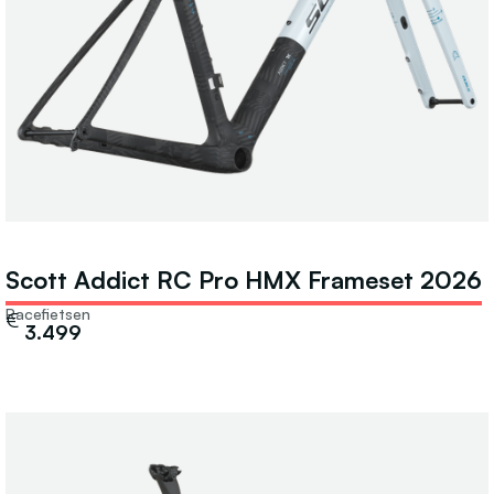
Scott Addict RC Pro HMX Frameset 2026
Racefietsen
€
3.499