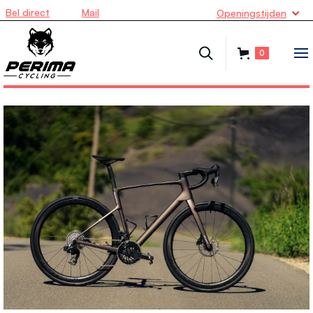
Bel direct
Mail
Openingstijden
0