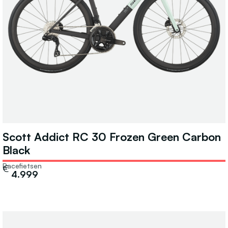
Scott Addict RC 30 Frozen Green Carbon
Black
Racefietsen
€
4.999