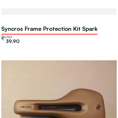
Syncros Frame Protection Kit Spark
Outlet
€
39,90