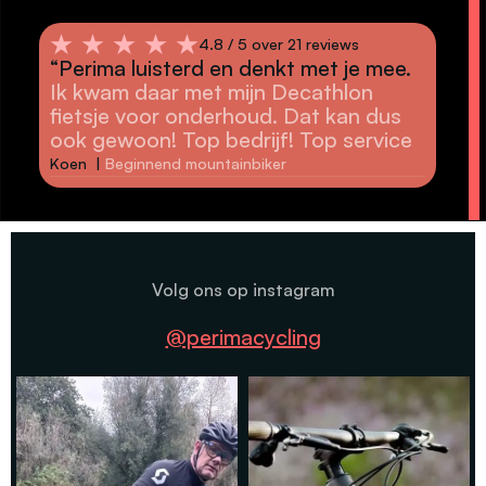
4.8 /
4.8 / 5 over 21 reviews
“Pr
“Perima luisterd en denkt met je mee.
cou
Ik kwam daar met mijn Decathlon
The
fietsje voor onderhoud. Dat kan dus
as a
ook gewoon! Top bedrijf! Top service
Joe 
Koen |
Beginnend mountainbiker
Volg ons op instagram
@perimacycling