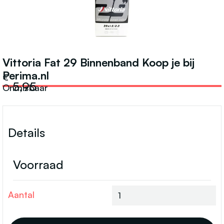
ACCESSOIRES
Vittoria Fat 29 Binnenband Koop je bij
Perima.nl
€
5,95
Onmisbaar
Details
Voorraad
Aantal