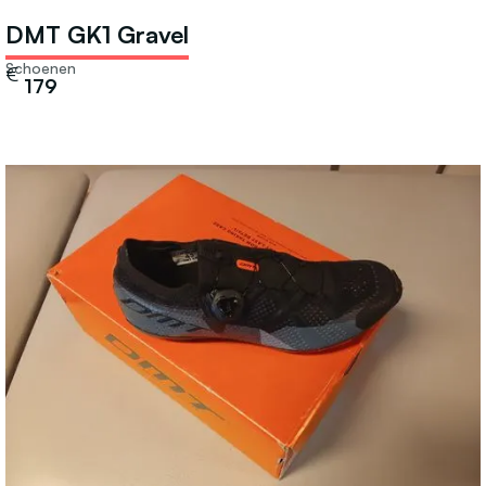
DMT GK1 Gravel
Schoenen
€
179