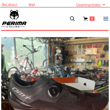
Bel direct
Mail
Openingstijden
0