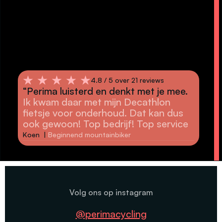
4.8 /
4.8 / 5 over 21 reviews
“Pr
“Perima luisterd en denkt met je mee.
cou
Ik kwam daar met mijn Decathlon
The
fietsje voor onderhoud. Dat kan dus
as a
ook gewoon! Top bedrijf! Top service
Joe 
Koen |
Beginnend mountainbiker
Volg ons op instagram
@perimacycling