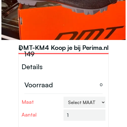
SCHOENEN
DMT-KM4 Koop je bij Perima.nl
€
149
Details
Voorraad
0
Maat
Aantal