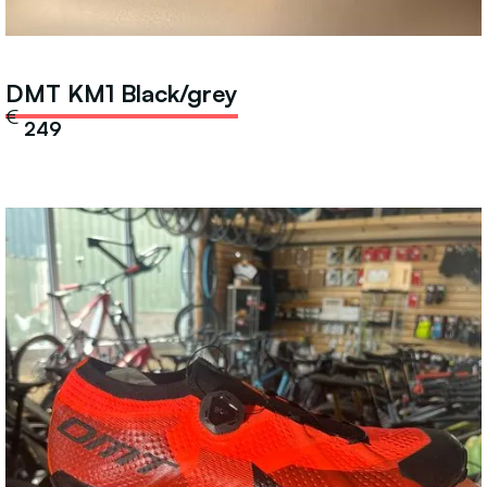
DMT KM1 Black/grey
€
249