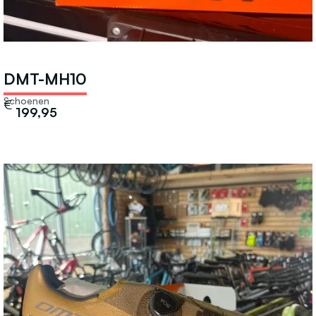
DMT-MH10
Schoenen
€
199,95