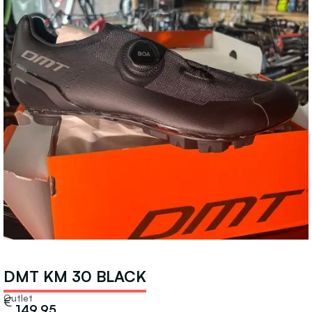
DMT KM 30 BLACK
Outlet
€
149,95