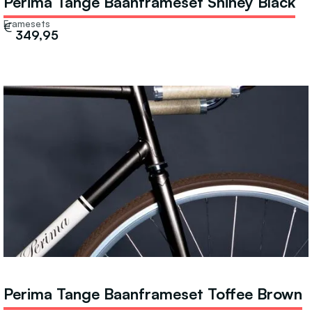
Perima Tange Baanframeset Shiney Black
Framesets
€
349,95
Perima Tange Baanframeset Toffee Brown