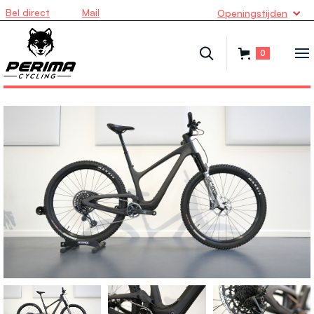
Bel direct
Mail
Openingstijden
0