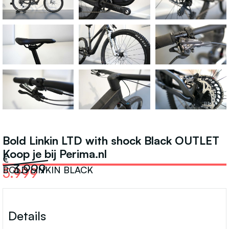
FRAMESETS
Bold Linkin LTD with shock Black OUTLET
Koop je bij Perima.nl
€
3.999
BOLD LINKIN BLACK
5.999
Details