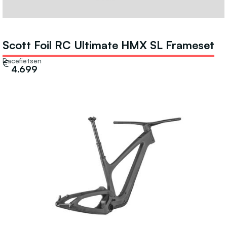
Scott Foil RC Ultimate HMX SL Frameset
Racefietsen
€
4.699