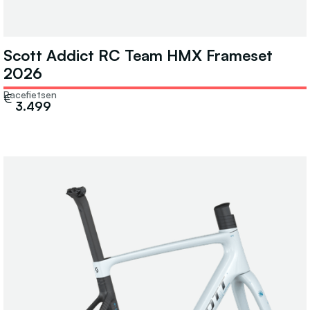
Scott Addict RC Team HMX Frameset
2026
Racefietsen
€
3.499