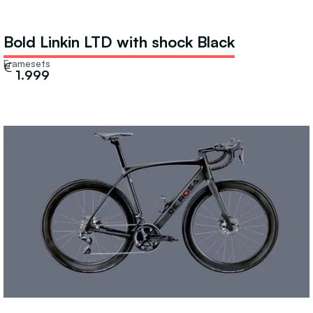
Bold Linkin LTD with shock Black
Framesets
€
1.999