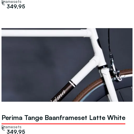
Framesets
€
349,95
Perima Tange Baanframeset Latte White
Framesets
€
349,95