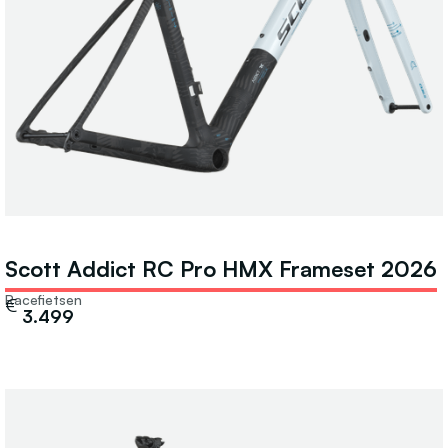
Scott Addict RC Pro HMX Frameset 2026
Racefietsen
€
3.499