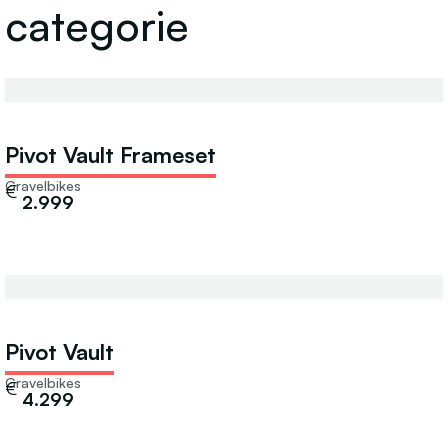
categorie
Pivot Vault Frameset
Gravelbikes
€
2.999
Pivot Vault
Gravelbikes
€
4.299