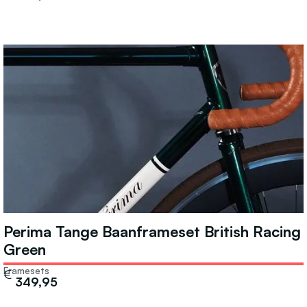
Perima Tange Baanframeset British Racing
Green
Framesets
€
349,95