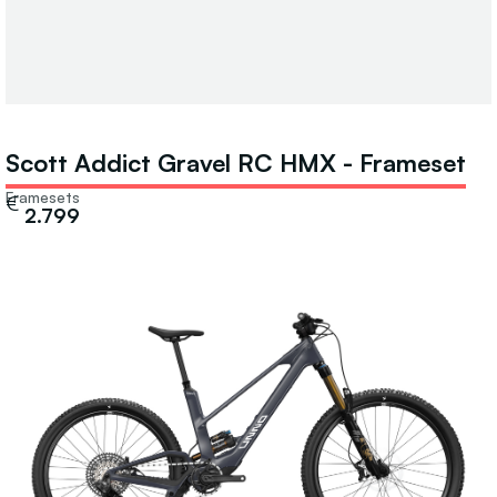
Scott Addict Gravel RC HMX - Frameset
Framesets
€
2.799