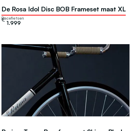
De Rosa Idol Disc BOB Frameset maat XL
Racefietsen
€
1.999