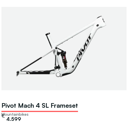
Pivot Mach 4 SL Frameset
Mountainbikes
€
4.599