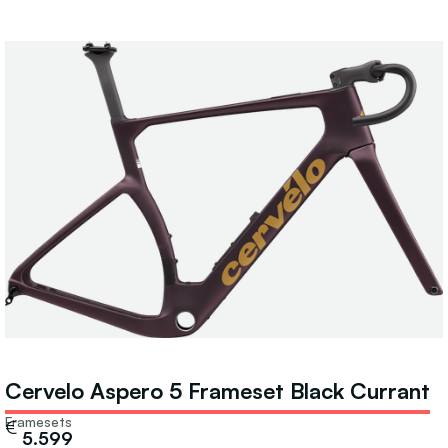
Cervelo Aspero 5 Frameset Black Currant
Framesets
€
5.599