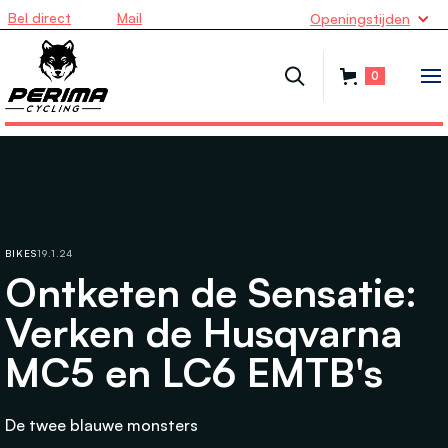
Bel direct
Mail
Openingstijden
0
BIKES
19.1.24
Ontketen de Sensatie:
Verken de Husqvarna
MC5 en LC6 EMTB's
De twee blauwe monsters