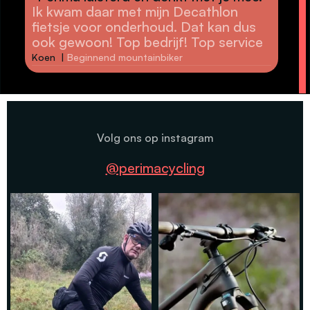
Ik kwam daar met mijn Decathlon
cou
fietsje voor onderhoud. Dat kan dus
The
ook gewoon! Top bedrijf! Top service
as a
Koen |
Beginnend mountainbiker
Joe 
Volg ons op instagram
@perimacycling