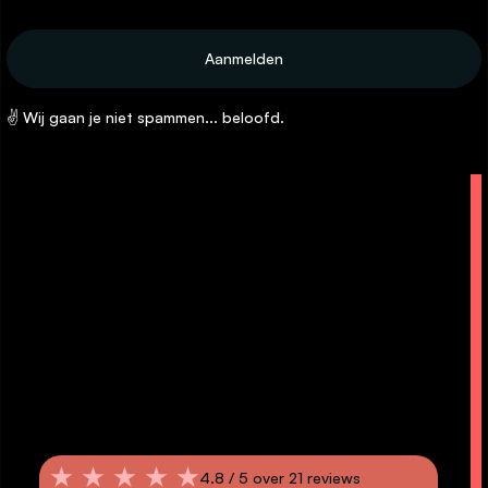
✌ Wij gaan je niet spammen... beloofd.
4.8 /
4.8 / 5 over 21 reviews