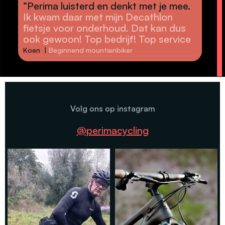
“Pr
“Perima luisterd en denkt met je mee.
cou
Ik kwam daar met mijn Decathlon
The
fietsje voor onderhoud. Dat kan dus
as a
ook gewoon! Top bedrijf! Top service
Joe 
Koen |
Beginnend mountainbiker
Volg ons op instagram
@perimacycling