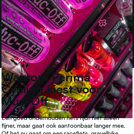
Waarom Perima
Cycling kiest voor
Muc-Off
Een goed onderhouden fiets rijdt niet alleen
fijner, maar gaat ook aantoonbaar langer mee.
Of het nu gaat om een racefiets, gravelbike,