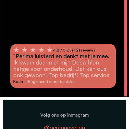
4.8 / 5 over 21 reviews
“Perima luisterd en denkt met je mee.
“Pr
Ik kwam daar met mijn Decathlon
cou
fietsje voor onderhoud. Dat kan dus
The
ook gewoon! Top bedrijf! Top service
as a
Koen |
Beginnend mountainbiker
Joe 
Volg ons op instagram
@perimacycling