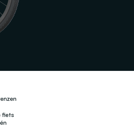
renzen
fiets
één