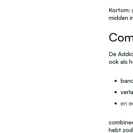
Kortom: g
midden in
Comf
De Addic
ook als 
band
verl
en 
combineer
hebt zodr