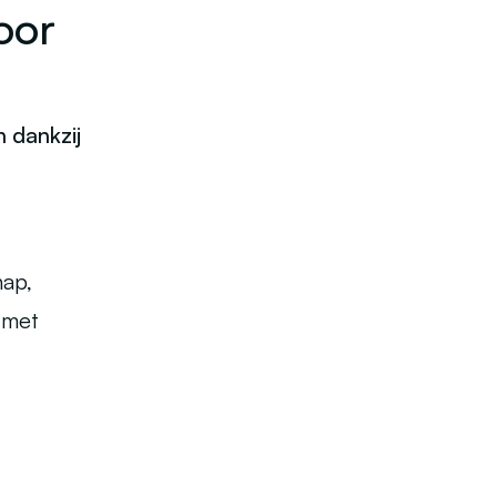
oor
n dankzij
hap,
 met