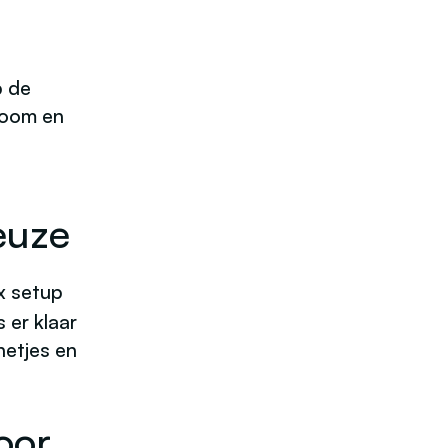
 de
troom en
euze
x setup
 er klaar
netjes en
oor