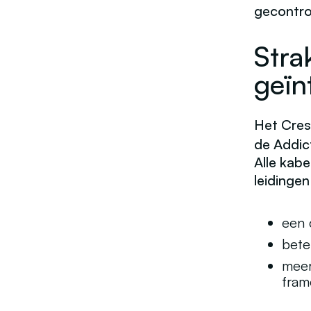
gecontrol
Stra
geïn
Het
Cres
de Addic
Alle kab
leidingen
een 
bete
meer
fram