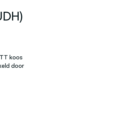
(UDH)
COTT koos
keld door