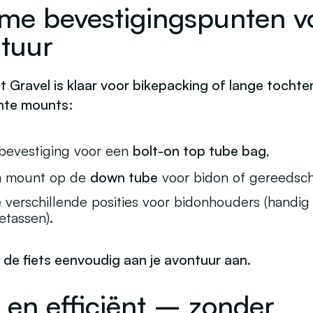
me bevestigingspunten v
tuur
 Gravel is klaar voor bikepacking of lange tochte
hte
mounts
:
bevestiging voor een
bolt-on top tube bag
,
a mount op de
down tube
voor bidon of gereedsc
 verschillende posities voor bidonhouders (handig
etassen).
 de fiets eenvoudig aan je avontuur aan.
 en efficiënt – zonder