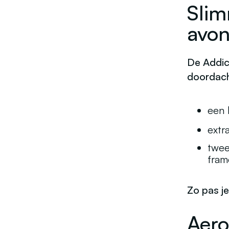
Slim
avon
De Addict
doordac
een 
extr
twee
fram
Zo pas je
Aero