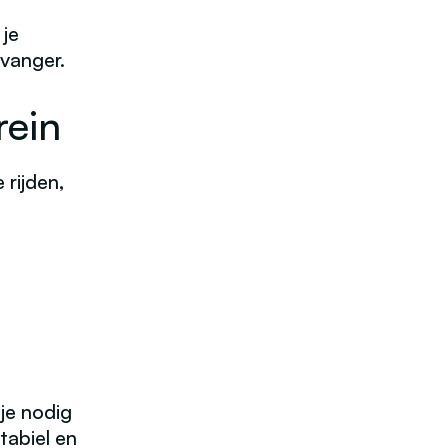
 je
rvanger.
rein
 rijden,
 je nodig
tabiel en