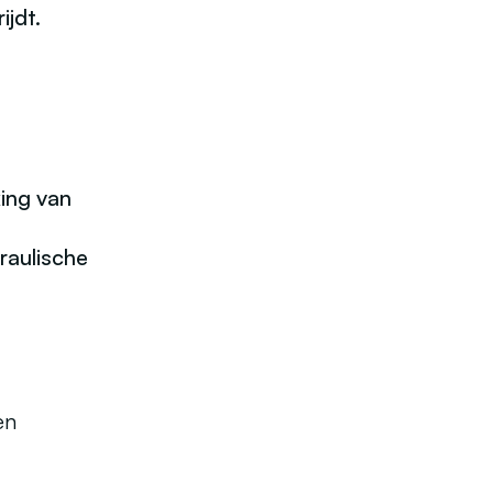
ijdt.
ing van
raulische
en