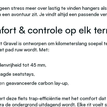
een stress meer over lastig te vinden hangers als
 een avontuur zit. Je vindt altijd een passende ve
ort & controle op elk ter
t Gravel is ontworpen om kilometerslang soepel te
het pad ruw wordt. Met:
envrijheid tot 45 mm
,
aagde seatstays
,
een
geavanceerde carbon lay-up
,
t deze fiets trap-efficiëntie met het comfort dat
a de ondergrond uitdagend wordt. Elke rit voelt s