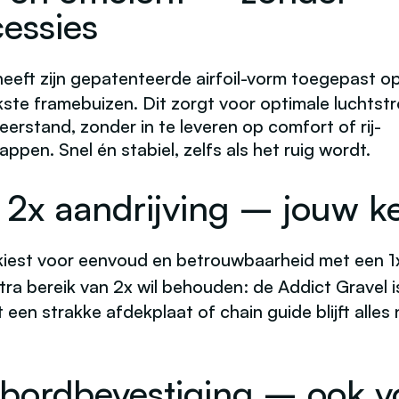
essies
eft zijn gepatenteerde
airfoil-vorm
toegepast op
jkste framebuizen. Dit zorgt voor optimale luchts
erstand, zonder in te leveren op comfort of rij-
ppen. Snel én stabiel, zelfs als het ruig wordt.
f 2x aandrijving – jouw k
 kiest voor eenvoud en betrouwbaarheid met een
1
tra bereik van
2x
wil behouden: de Addict Gravel is
 een strakke afdekplaat of chain guide blijft alles 
bordbevestiging – ook v