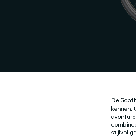
De
Scott
kennen. O
avonture
combinee
stijlvol g