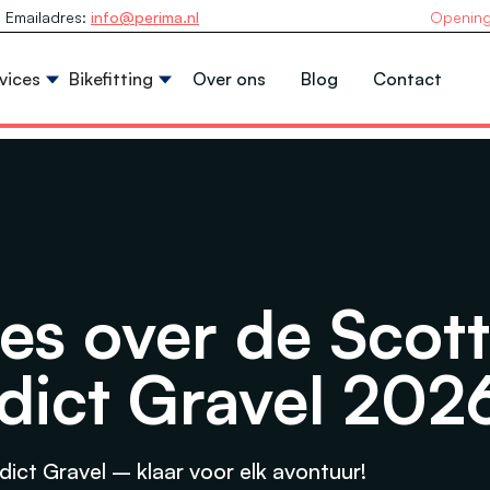
Emailadres:
info@perima.nl
Opening
vices
Bikefitting
Over ons
Blog
Contact
les over de Scott
dict Gravel 202
ict Gravel – klaar voor elk avontuur!