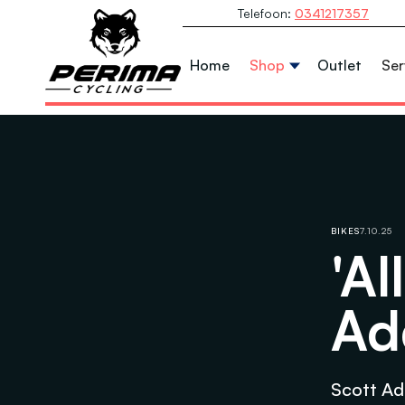
Telefoon:
0341217357
Home
Shop
Outlet
Ser
BIKES
7.10.25
'Al
Ad
Scott Add