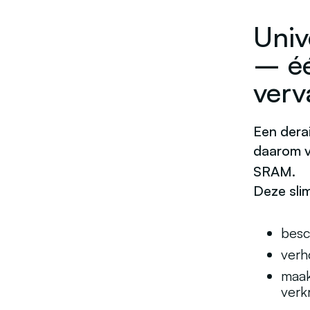
Univ
– éé
verv
Een dera
daarom 
SRAM
.
Deze sli
besc
verh
maak
verkr