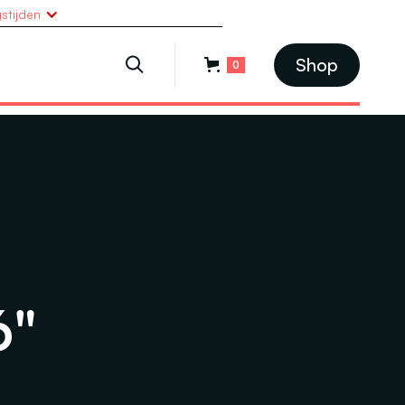
stijden
Shop
0
6"