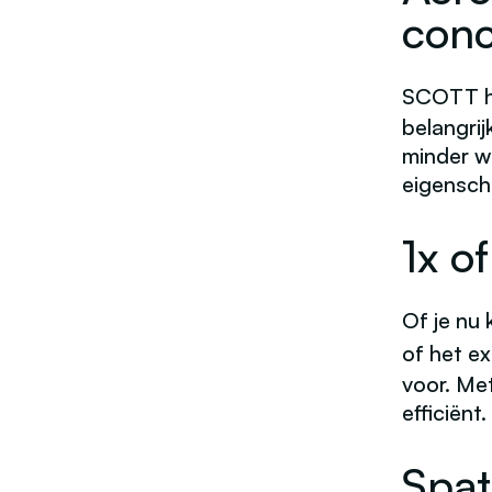
conc
SCOTT he
belangri
minder we
eigenscha
1x o
Of je nu
of het ex
voor. Met
efficiënt.
Spat